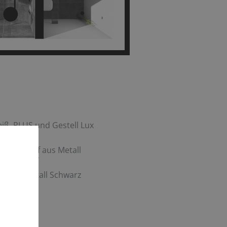
iß, PLUS und Gestell Lux
enauslauf aus Metall
en Auslauf
erung Metall Schwarz