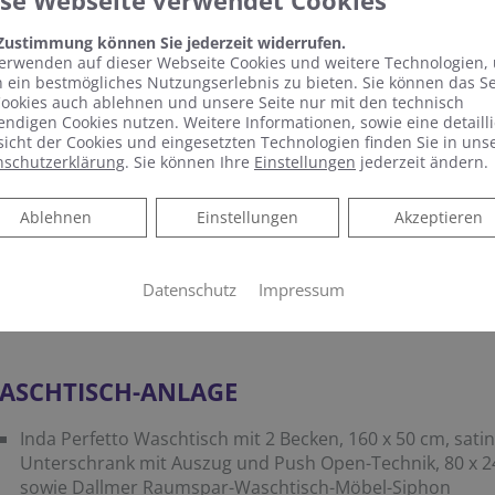
ese Webseite verwendet Cookies
GESSI Eleganza Thermostat 1-3 Wege aus Metall Schwarz
 Zustimmung können Sie jederzeit widerrufen.
Deckenarm 24,3 cm aus Metall Schwarz
erwenden auf dieser Webseite Cookies und weitere Technologien,
GESSI Rettangolo feste Seitenbrause quadratisch aus Me
 ein bestmögliches Nutzungserlebnis zu bieten. Sie können das S
ookies auch ablehnen und unsere Seite nur mit den technisch
GESSI Eleganza Duschgarnitur aus Metall Schwarz
ndigen Cookies nutzen. Weitere Informationen, sowie eine detailli
VIGOUR individual Gefällesystem, 100 x 100 cm
icht der Cookies und eingesetzten Technologien finden Sie in uns
nschutzerklärung
. Sie können Ihre
Einstellungen
jederzeit ändern.
VIGOUR individual Adapterelement mit Sitzelement, 100
CONEL VIS Duschablaufelement mit Rahmen sowie VIGOUR
Ablehnen
Duschablaufelement
Ablehnen
Einstellungen
Akzeptieren
Sunshower Pure White XL, 20 x 124 x 100 cm
VIGOUR individual Pendelttür für Nische, ESG klar, PflegeP
Datenschutz
Impressum
Aufmaß und Montage
ASCHTISCH-ANLAGE
Inda Perfetto Waschtisch mit 2 Becken, 160 x 50 cm, sati
Unterschrank mit Auszug und Push Open-Technik, 80 x 2
sowie Dallmer Raumspar-Waschtisch-Möbel-Siphon