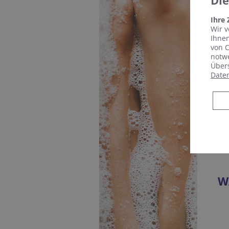
Di
Ihre
Wir v
Ihnen
von C
notwe
Übers
Date
W