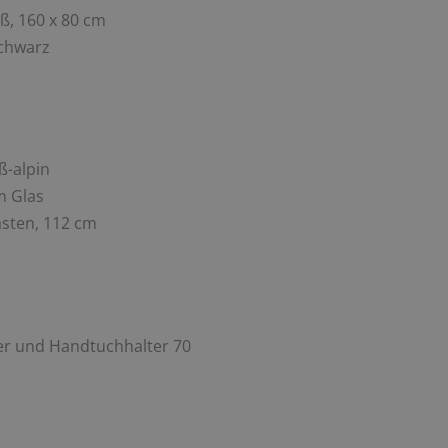
ß, 160 x 80 cm
Schwarz
-alpin
m Glas
sten, 112 cm
ber und Handtuchhalter 70