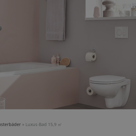
usterbäder
»
Luxus-Bad 15,9 ㎡