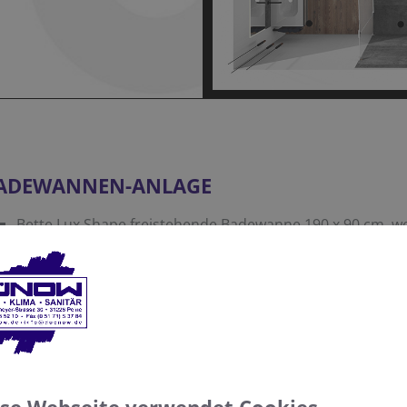
ADEWANNEN-ANLAGE
Bette Lux Shape freistehende Badewanne 190 x 90 cm, we
Shape Schwarz matt sowie Sensory Ablaufgarnitur
GESSI Eleganza Farbset Unterputz-Einhandarmatur Wann
Schwarz und Unterputzkit Einhandarmatur für integriert
GESSI Eleganza Brauseset Wandanschlussbogen mit Halt
USCH-ANLAGE