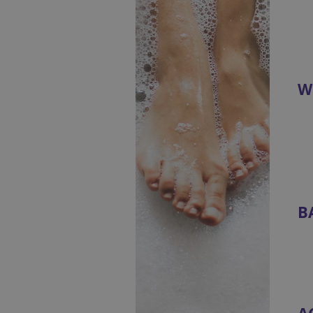
W
B
A