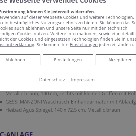
ese Webseite verwendet Cookies
USCH-ANLAGE
 Zustimmung können Sie jederzeit widerrufen.
VIGOUR derby Mineralguss-Duschwanne mit Antirutsch, 1
erwenden auf dieser Webseite Cookies und weitere Technologien,
TRINNITY Farbset sowie Ablaufgarnitur verchromt
 ein bestmögliches Nutzungserlebnis zu bieten. Sie können das S
Duka Gallery Schwenktür für Nische rechts, 100 x 195 c
ookies auch ablehnen und unsere Seite nur mit den technisch
ndigen Cookies nutzen. Weitere Informationen, sowie eine detailli
ESG transparent
icht der Cookies und eingesetzten Technologien finden Sie in uns
GESSI Manzoni Aufputz-Brause-Einhandarmatur, chrom u
nschutzerklärung
. Sie können Ihre
Einstellungen
jederzeit ändern.
cm, chrom
Ablehnen
Ablehnen
Einstellungen
Akzeptieren
ASCHTISCH-ANLAGE
Datenschutz
Impressum
Heibad Agus Möbelset bestehend aus Waschtisch und Wa
Metallic braun, 140 cm, rechts mit kleinen Griffen mit R
GESSI MANZONI Waschtisch-Einhandarmatur mit Ablaufg
Heibad Agus Spiegel, 140 x 72,5 cm, Metallic braun
C-ANLAGE