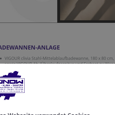
ADEWANNEN-ANLAGE
VIGOUR clivia Stahl-Mittelablaufbadewanne, 180 x 80 cm
sowie VIGOUR Ab-/Überlaufgarnitur und Farbset zu Wann
verchromt
GESSI MANZONI Aufputz-Wannen-Einhandarmatur mit Wa
chrom
GESSI EMPORIO Wand-Brausehalter, Antikalk-Handbraus
Brauseschlauch, chrom